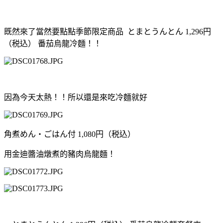
既然來了當然要點點季節限定商品 とまとうんとん 1,296円
（税込） 番茄烏龍冷麵！！
因為今天太熱！！所以還是來吃冷麵就好
角煮めん・ごはん付 1,080円（税込）
用金迪醬油燉煮的豬肉烏龍麵！