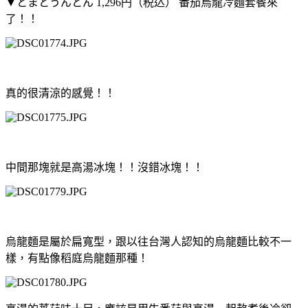
▼とまとうんとん 1,296円（税込） 番茄烏龍冷麵套餐來
了！！
真的很清涼的感覺！！
中間那塊就是高湯冰塊！！沒錯冰塊！！
烏龍麵是屬於扁寬型，跟以往台灣人認知的烏龍麵比較不一
樣，有點像稻庭烏龍麵那種！