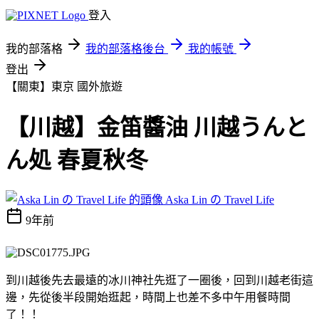
登入
我的部落格
我的部落格後台
我的帳號
登出
【關東】東京
國外旅遊
【川越】金笛醬油 川越うんと
ん処 春夏秋冬
Aska Lin の Travel Life
9年前
到川越後先去最遠的冰川神社先逛了一圈後，回到川越老街這
邊，先從後半段開始逛起，時間上也差不多中午用餐時間
了！！