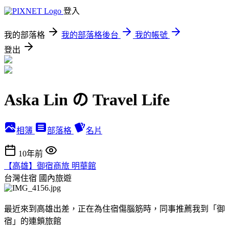
登入
我的部落格
我的部落格後台
我的帳號
登出
Aska Lin の Travel Life
相簿
部落格
名片
10年前
【高雄】御宿商旅 明華館
台灣住宿
國內旅遊
最近來到高雄出差，正在為住宿傷腦筋時，同事推薦我到「御
宿」的連鎖旅館